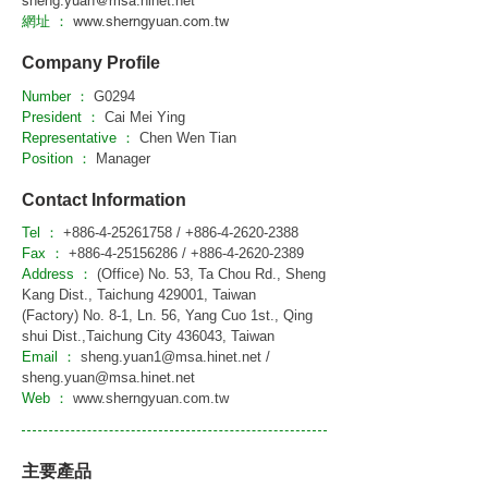
sheng.yuan@msa.hinet.net
網址 ：
www.sherngyuan.com.tw
Company Profile
Number ：
G0294
President ：
Cai Mei Ying
Representative ：
Chen Wen Tian
Position ：
Manager
Contact Information
Tel ：
+886-4-25261758
/
+886-4-2620-2388
Fax ：
+886-4-25156286
/
+886-4-2620-2389
Address ：
(Office) No. 53, Ta Chou Rd., Sheng
Kang Dist., Taichung 429001, Taiwan
(Factory) No. 8-1, Ln. 56, Yang Cuo 1st., Qing
shui Dist.,Taichung City 436043, Taiwan
Email ：
sheng.yuan1@msa.hinet.net
/
sheng.yuan@msa.hinet.net
Web ：
www.sherngyuan.com.tw
主要產品