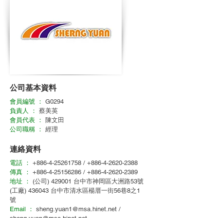
公司基本資料
會員編號 ：
G0294
負責人 ：
蔡美英
會員代表 ：
陳文田
公司職稱 ：
經理
連絡資料
電話 ：
+886-4-25261758
/
+886-4-2620-2388
傳真 ：
+886-4-25156286
/
+886-4-2620-2389
地址 ：
(公司) 429001 台中市神岡區大洲路53號
(工廠) 436043 台中市清水區楊厝一街56巷8之1
號
Email ：
sheng.yuan1@msa.hinet.net
/