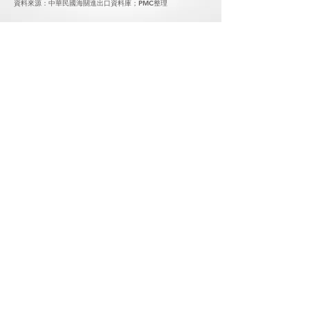
資料來源：中華民國海關進出口資料庫；PMC整理
2018 台灣木工機械出口國的排名
2018 / 1 ~ 12月 主要出口國家統計
單位: 美元千元