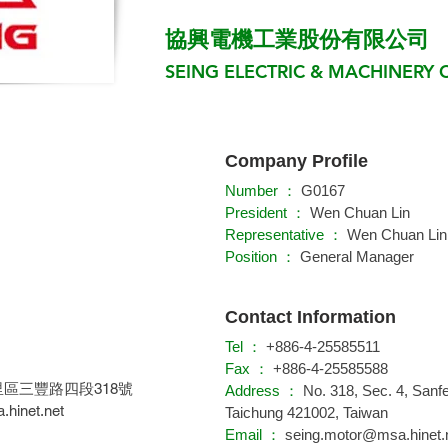
協興電機工業股份有限公司
SEING ELECTRIC & MACHINERY C
Company Profile
Number ：
G0167
President ：
Wen Chuan Lin
Representative ：
Wen Chuan Lin
Position ：
General Manager
Contact Information
Tel ：
+886-4-25585511
Fax ：
+886-4-25585588
后里區三豐路四段318號
Address ：
No. 318, Sec. 4, Sanfe
hinet.net
Taichung 421002, Taiwan
Email ：
seing.motor@msa.hinet.