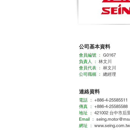
公司基本資料
會員編號 ：
G0167
負責人 ：
林文川
會員代表 ：
林文川
公司職稱 ：
總經理
連絡資料
電話 ：
+886-4-25585511
傳真 ：
+886-4-25585588
地址 ：
421002 台中市
Email ：
seing.motor@msa.
網址 ：
www.seing.com.tw