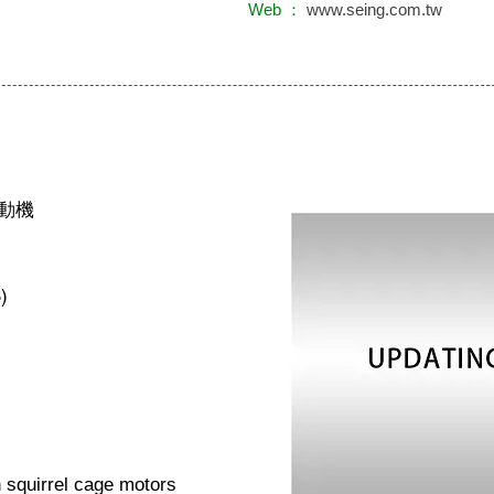
Web ：
www.seing.com.tw
動機
)
)
n squirrel cage motors