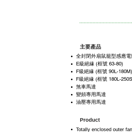
主要產品
全封閉外扇鼠籠型感應電
E級絕緣 (框號 63-80)
F級絕緣 (框號 90L-180M
F級絕緣 (框號 180L-250S
煞車馬達
變頻專用馬達
油壓專用馬達
Product
Totally enclosed outer fa