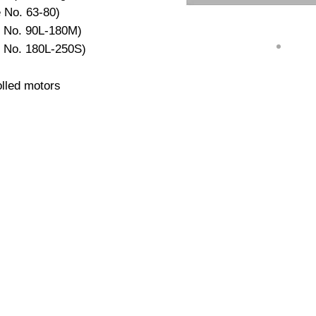
e No. 63-80)
me No. 90L-180M)
e No. 180L-250S)
olled motors