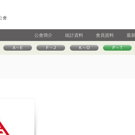
公會
公會簡介
統計資料
會員資料
最
A ~ E
F ~ J
K ~ O
P ~ T