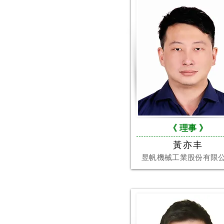
《 理事 》
黃亦丰
昱帆機械工業股份有限