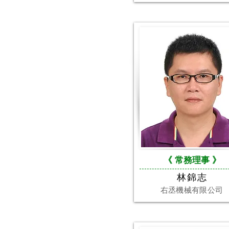
《 常務理事 》
林錦志
右丞機械有限公司