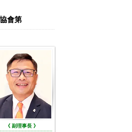
展協會第
《
副
理事長 》