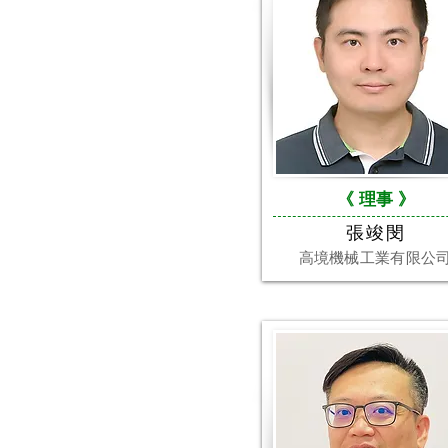
《 理事
》
張竣閔
高境機械工業有限公