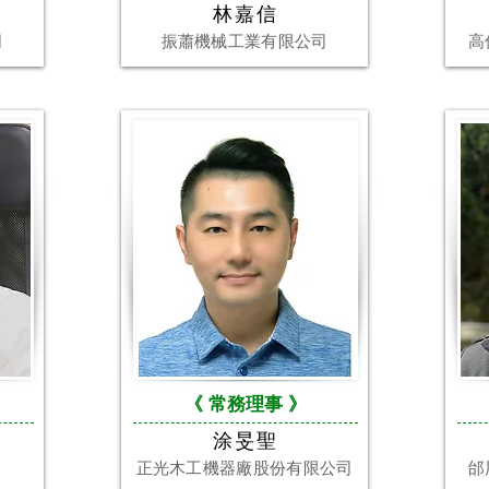
林嘉信
司
振蕭機械工業有限公司
高
《
常務理事
》
涂旻聖
正光木工機器廠股份有限公司
邰