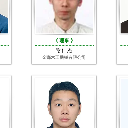
《 理事
》
謝仁杰
金酆木工機械有限公司