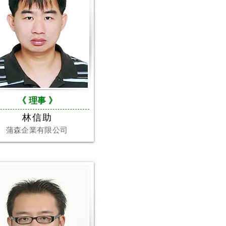
《 理事
》
林信助
蒲森企業有限公司