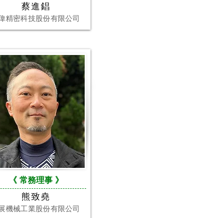
蔡進錩
偉精密科技股份有限公司
《
常務理事
》
熊致堯
展機械工業股份有限公司