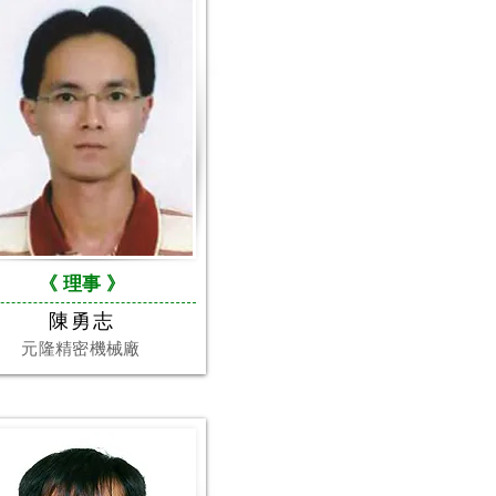
《 理事
》
陳勇志
元隆精密機械廠