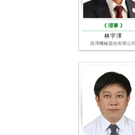
《 理事
》
林宇澤
昌澤機械股份有限公