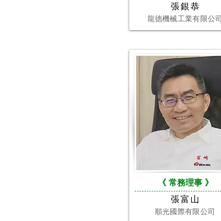
張銀恭
龍德機械工業有限公
《
常務理事
》
張富山
順光國際有限公司