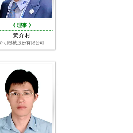
《 理事
》
黃介村
介明機械股份有限公司