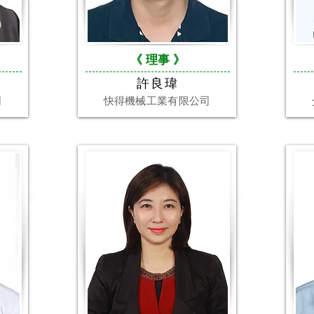
《 理事
》
許良瑋
司
快得機械工業有限公司