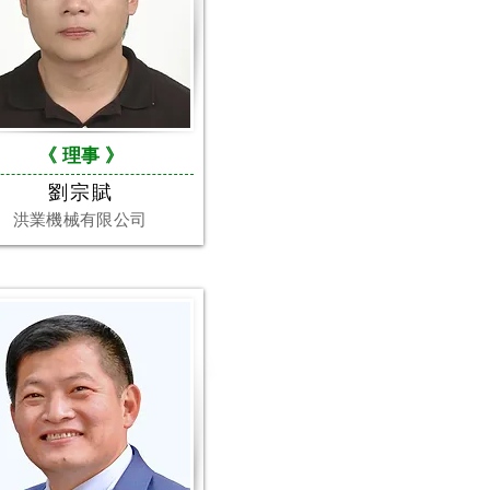
《 理事
》
劉宗賦
洪業機械有限公司