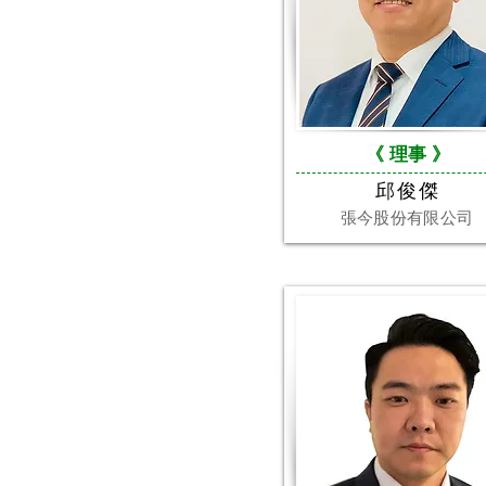
《 理事
》
邱俊傑
張今股份有限公司