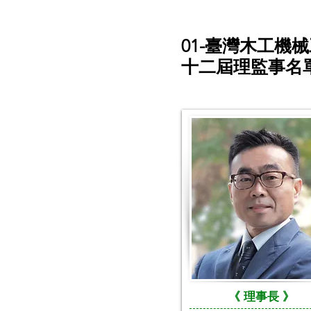
01-臺灣木工
十二屆理監事名
《
理事長 》