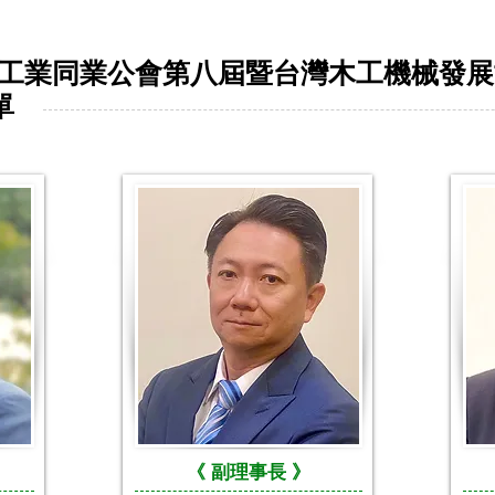
機械工業同業公會第八屆暨台灣木工機械發
單
《
副
理事長 》