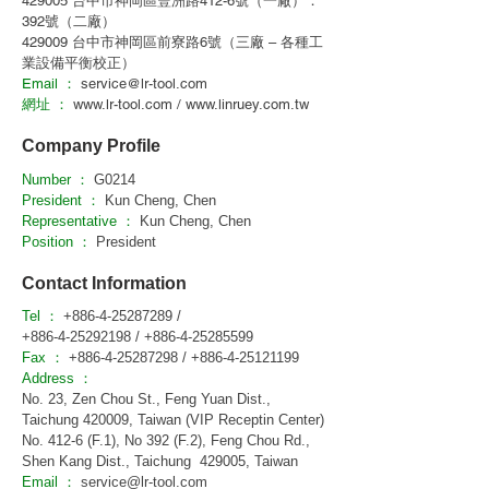
429005 台中市神岡區豐洲路412-6號（一廠）．
392號（二廠）
429009 台中市神岡區前寮路6號（三廠 – 各種工
業設備平衡校正）
Email ：
service@lr-tool.com
網址 ：
www.lr-tool.com
/
www.linruey.com.tw
Company Profile
Number ：
G0214
President ：
Kun Cheng, Chen
Representative ：
Kun Cheng, Chen
Position ：
President
Contact Information
Tel ：
+886-4-25287289
/
+886-4-25292198
/
+886-4-25285599
Fax ：
+886-4-25287298
/
+886-4-25121199
Address ：
No. 23, Zen Chou St., Feng Yuan Dist.,
Taichung 420009, Taiwan (VIP Receptin Center)
No. 412-6 (F.1), No 392 (F.2), Feng Chou Rd.,
Shen Kang Dist., Taichung 429005, Taiwan
Email ：
service@lr-tool.com