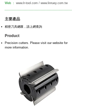
Web ：
www.lr-tool.com
/
www.linruey.com.tw
主要產品
精密刀具總匯，請上網查詢
Product
Precision cutters. Please visit our website for
more information.