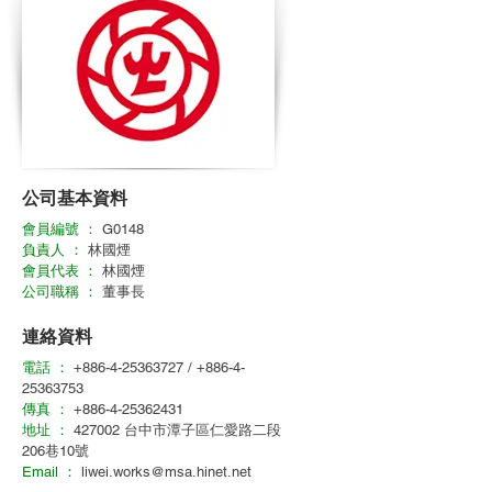
公司基本資料
會員編號 ：
G0148
負責人 ：
林國煙
會員代表 ：
林國煙
公司職稱 ：
董事長
連絡資料
電話 ：
+886-4-25363727
/
+886-4-
25363753
傳真 ：
+886-4-25362431
地址 ：
427002 台中市潭子區仁愛路二段
206巷10號
Email ：
liwei.works@msa.hinet.net