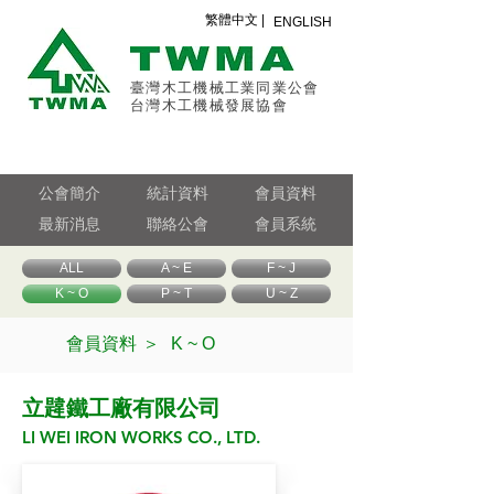
繁體中文 |
ENGLISH
臺灣木工機械工業同業公會
台灣木工機械發展協會
公會簡介
統計資料
會員資料
最新消息
聯絡公會
會員系統
ALL
A ~ E
F ~ J
K ~ O
P ~ T
U ~ Z
會員資料 ＞
K ~ O
立韙鐵工廠有限公司
LI WEI IRON WORKS CO., LTD.