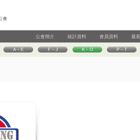
公會
公會簡介
統計資料
會員資料
最
A ~ E
F ~ J
K ~ O
P ~ T