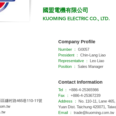
國盟電機有限公司
KUOMING ELECTRIC CO., LTD.
Company Profile
Number ：
G0057
President ：
Chin-Lang Liao
Representative ：
Leo Liao
Position ：
Sales Manager
Contact Information
Tel ：
+886-4-25365986
Fax ：
+886-4-25367239
原區鐮村路465巷110-11號
Address ：
No. 110-11, Lane 465,
com.tw
Yuan Dist. Taichung 420071, Taiw
.tw
Email ：
trade@kuoming.com.tw