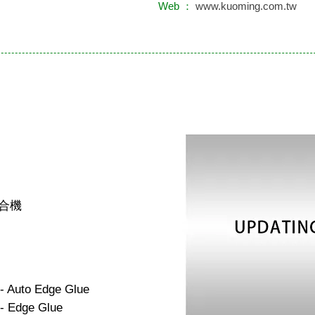
Web ：
www.kuoming.com.tw
合機
- Auto Edge Glue
- Edge Glue