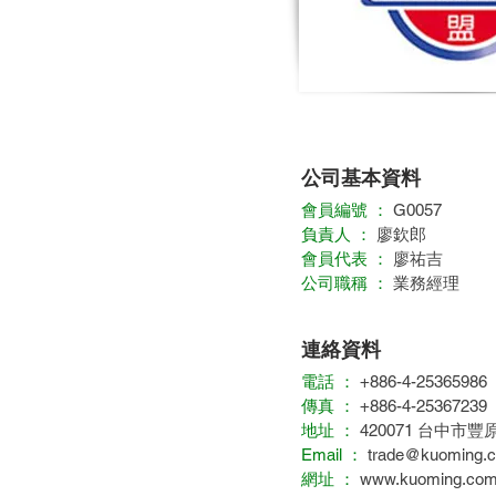
公司基本資料
會員編號 ：
G0057
負責人 ：
廖欽郎
會員代表 ：
廖祐吉
公司職稱 ：
業務經理
連絡資料
電話 ：
+886-4-25365986
傳真 ：
+886-4-25367239
地址 ：
420071 台中市豐
Email ：
trade@kuoming.
網址 ：
www.kuoming.com