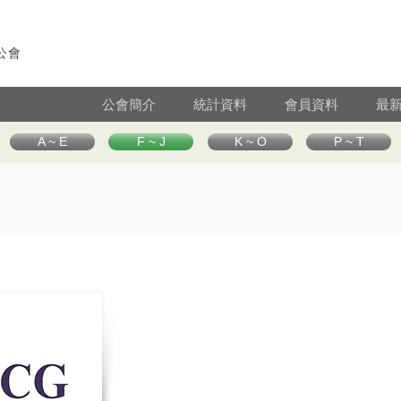
公會
公會簡介
統計資料
會員資料
最
A ~ E
F ~ J
K ~ O
P ~ T