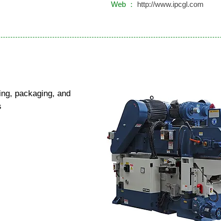
Web ：
http://www.ipcgl.com
ng, packaging, and
es