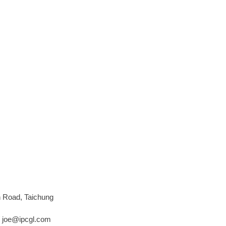
n Road, Taichung
/
joe@ipcgl.com