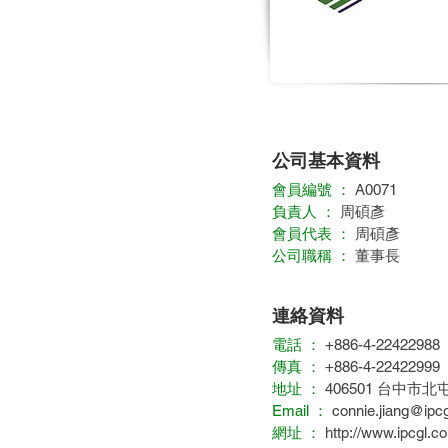
公司基本資料
會員編號 ：
A0071
負責人 ：
周碩彥
會員代表 ：
周碩彥
公司職稱 ：
董事長
連絡資料
電話 ：
+886-4-22422988
傳真 ：
+886-4-22422999
地址 ：
406501 台中市北屯
Email ：
connie.jiang@ipc
網址 ：
http://www.ipcgl.c