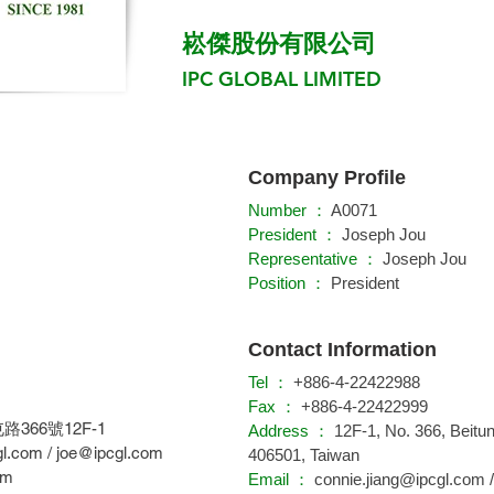
崧傑股份有限公司
IPC GLOBAL LIMITED
Company Profile
Number ：
A0071
President ：
Joseph Jou
Representative ：
Joseph Jou
Position ：
President
Contact Information
Tel ：
+886-4-22422988
Fax ：
+886-4-22422999
路366號12F-1
Address ：
12F-1, No. 366, Beitu
gl.com
/
joe@ipcgl.com
406501, Taiwan
om
Email ：
connie.jiang@ipcgl.com