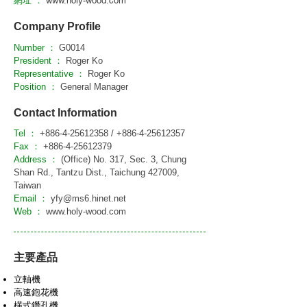
網址 ：
www.holy-wood.com
Company Profile
Number ：
G0014
President ：
Roger Ko
Representative ：
Roger Ko
Position ：
General Manager
Contact Information
Tel ：
+886-4-25612358
/
+886-4-25612357
Fax ：
+886-4-25612379
Address ：
(Office) No. 317, Sec. 3, Chung
Shan Rd., Tantzu Dist., Taichung 427009,
Taiwan
Email ：
yfy@ms6.hinet.net
Web ：
www.holy-wood.com
主要產品
立軸機
高速鉋花機
橫式鑽孔機