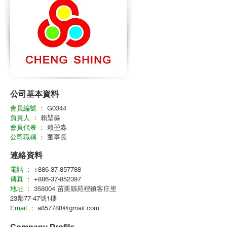
公司基本資料
會員編號 ：
G0344
負責人 ：
賴堃淼
會員代表 ：
賴堃淼
公司職稱 ：
董事長
連絡資料
電話 ：
+886-37-857788
傳真 ：
+886-37-852397
地址 ：
358004 苗栗縣苑裡鎮客庄里
23鄰77-47號1樓
Email ：
a857788@gmail.com