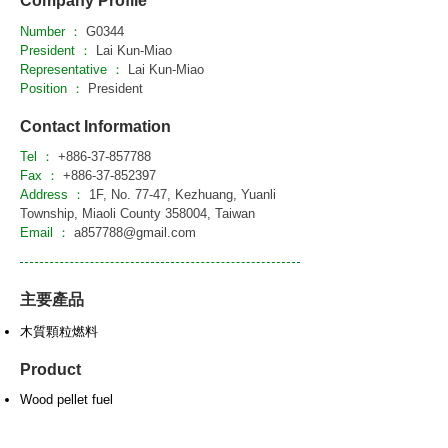
Company Profile
Number ：
G0344
President ：
Lai Kun-Miao
Representative ：
Lai Kun-Miao
Position ：
President
Contact Information
Tel ：
+886-37-857788
Fax ：
+886-37-852397
Address ：
1F, No. 77-47, Kezhuang, Yuanli
Township, Miaoli County 358004, Taiwan
Email ：
a857788@gmail.com
主要產品
木質顆粒燃料
Product
Wood pellet fuel